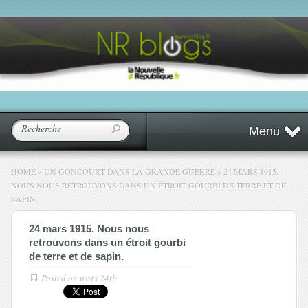
Menu
HOME
»
UN GONCOURT DANS LA GRANDE GUERRE
»
24 MARS 1915.
NOUS NOUS RETROUVONS DANS UN ÉTROIT GOURBI DE TERRE ET DE
SAPIN.
24 mars 1915. Nous nous
retrouvons dans un étroit gourbi
de terre et de sapin.
Posted on
mars 24th