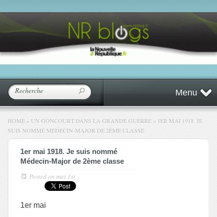
Menu
HOME
»
UN GONCOURT DANS LA GRANDE GUERRE
»
1ER MAI 1918. JE
SUIS NOMMÉ MÉDECIN-MAJOR DE 2ÈME CLASSE
1er mai 1918. Je suis nommé
Médecin-Major de 2ème classe
Posted on
mai 1st
1
er
mai