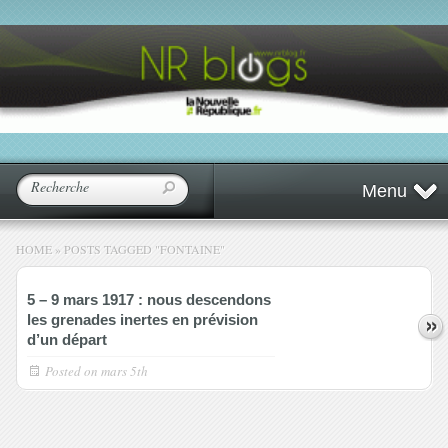
Menu
HOME
»
POSTS TAGGED
"
FONTAINE"
5 – 9 mars 1917 : nous descendons
les grenades inertes en prévision
d’un départ
Posted on
mars 5th