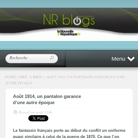
Menu
HOME
»
BRIC À BROC
»
AOÛT 1914, UN PANTALON GARANCE D’UNE
AUTRE ÉPOQUE
Août 1914, un pantalon garance
d’une autre époque
Posted on
août 13th
Le fantassin français porte au début du conflit un uniforme
quasi similaire à celui de la guerre de 1870. Ce que l’on