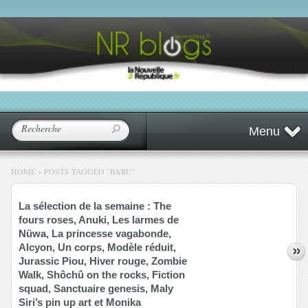
Menu
HOME
»
POSTS TAGGED
"
BARU"
La sélection de la semaine : The
fours roses, Anuki, Les larmes de
Nüwa, La princesse vagabonde,
Alcyon, Un corps, Modèle réduit,
Jurassic Piou, Hiver rouge, Zombie
Walk, Shôchû on the rocks, Fiction
squad, Sanctuaire genesis, Maly
Siri’s pin up art et Monika