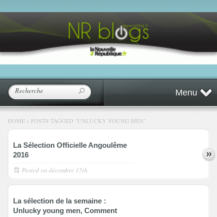
Menu
HOME
»
POSTS TAGGED
"
UNLUCKY YOUNG MEN"
La Sélection Officielle Angoulême
2016
Posted on
décembre 15th
La sélection de la semaine :
Unlucky young men, Comment