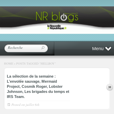
Menu
HOME
»
POSTS TAGGED
"
HELLBOY"
La sélection de la semaine :
L’envolée sauvage, Mermaid
Project, Cosmik Roger, Lobster
Johnson, Les brigades du temps et
IRS Team.
Posted on
juillet 6th