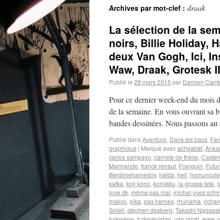
draak
Archives par mot-clef :
La sélection de la sem
noirs, Billie Holiday, 
deux Van Gogh, Ici, I
Waw, Draak, Grotesk I
Publié le
28 mars 2015
par
Damien Cant
Pour ce dernier week-end du mois d
de la semaine. En vous ouvrant sa b
bandes dessinées. Nous passons au 
Publié dans
Aventure
,
Dans les bacs
,
Fan
graphique
|
Marqué avec
achgabat
,
Anka
carlos sampayo
,
carnets de thèse
,
Caste
Marmande
,
franck renaut
,
Franquin
,
Futur
Berdimehamedov
,
haïda
,
hell
,
homuncule
kafka
,
koji kono
,
komikku
,
la grosse tete
,
l
love dk
,
même pas mal
,
michel-yves schmi
makyo
,
pika
,
psg heroes
,
rhunama
,
richar
Soleil
,
stephen desberg
,
Takashi Nagasak
turkmène
,
turkménistan
,
van gogh
,
waw
,
y