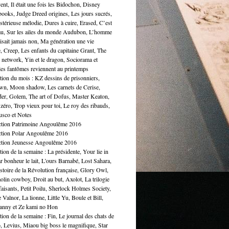
ent, Il était une fois les Bidochon, Disney
books, Judge Dreed origines, Les jours sucrés,
térieuse mélodie, Dures à cuire, Erased, C’est
au, Sur les ailes du monde Audubon, L’homme
isait jamais non, Ma génération une vie
, Creep, Les enfants du capitaine Grant, The
l network, Yin et le dragon, Sociorama et
 les fantômes reviennent au printemps
tion du mois : KZ dessins de prisonniers,
wn, Moon shadow, Les carnets de Cerise,
er, Golem, The art of Dofus, Master Keaton,
zéro, Trop vieux pour toi, Le roy des ribauds,
sco et Notes
ction Patrimoine Angoulême 2016
ction Polar Angoulême 2016
ction Jeunesse Angoulême 2016
tion de la semaine : La présidente, Your lie in
ar bonheur le lait, L’ours Barnabé, Lost Sahara,
istoire de la Révolution française, Glory Owl,
lin cowboy, Droit au but, Axolot, La trilogie
aisants, Petit Poilu, Sherlock Holmes Society,
 Valnor, La lionne, Little Yu, Boule et Bill,
nny et Ze kami no Hon
tion de la semaine : Fin, Le journal des chats de
o, Levius, Miaou big boss le magnifique, Star