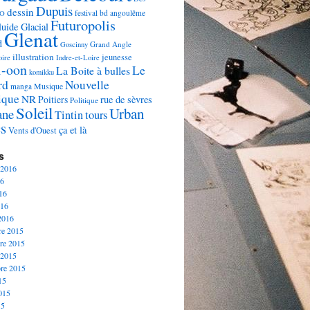
Dupuis
dessin
festival bd angoulême
'O
Futuropolis
luide Glacial
Glenat
d
Grand Angle
Goscinny
illustration
jeunesse
oire
Indre-et-Loire
i-oon
Le
La Boite à bulles
komikku
rd
Nouvelle
Musique
manga
ique
NR
Poitiers
rue de sèvres
Politique
Soleil
Urban
ane
Tintin
tours
s
ça et là
Vents d'Ouest
s
 2016
16
16
016
 2016
re 2015
re 2015
 2015
re 2015
15
2015
15