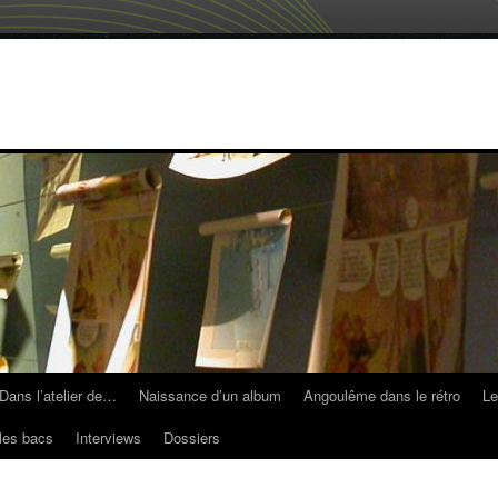
Dans l’atelier de…
Naissance d’un album
Angoulême dans le rétro
Le
les bacs
Interviews
Dossiers