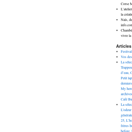
Corse M
L’atelie
la créat
Naïs, d
info.co
Chambér
vivre l
Articles
Festiva
Vos des
La séle
Trappeu
d’eau, G
Petit la
derniers
My hero
archives
Café Bud
La sélec
L’odeur
général
25, L’h
frères 
before, 