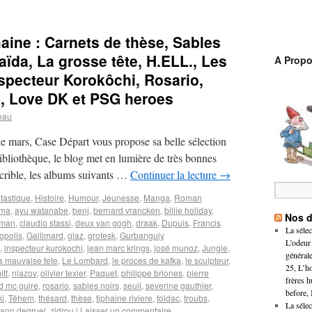
aine : Carnets de thèse, Sables
Haïda, La grosse tête, H.ELL., Les
A Prop
nspecteur Korokôchi, Rosario,
I, Love DK et PSG heroes
eau
e mars, Case Départ vous propose sa belle sélection
ibliothèque, le blog met en lumière de très bonnes
crible, les albums suivants …
Continuer la lecture
→
tastique
,
Histoire
,
Humour
,
Jeunesse
,
Manga
,
Roman
ma
,
ayu watanabe
,
benj
,
bernard vrancken
,
billie holiday
,
Nos d
rman
,
claudio stassi
,
deux van gogh
,
draak
,
Dupuis
,
Francis
La sélec
opolis
,
Gallimard
,
glaz
,
grotesk
,
Gurbanguly
L’odeur
,
inspecteur kurokochi
,
jean marc krings
,
josé munoz
,
Jungle
,
général
a mauvaise tete
,
Le Lombard
,
le proces de kafka
,
le sculpteur
,
25, L’h
tt
,
niazov
,
olivier texier
,
Paquet
,
philippe briones
,
pierre
frères 
d mc guire
,
rosario
,
sables noirs
,
seuil
,
severine gauthier
,
before, 
i
,
Téhem
,
thésard
,
thèse
,
tiphaine riviere
,
toldac
,
troubs
,
La sélec
ann degruel
,
zidrou
|
Laisser un commentaire