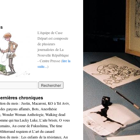
os
L'équipe de Case
Départ est composée
de plusieurs
journalistes de La
Nouvelle République
- Centre Presse (
lire la
suite...
)
ernières chroniques
tion du mois : Justin, Macaroni, KO à Tel Aviv,
 des garçons affamés, Bots, Anesthésie
e, Wonder Woman Anthologie, Walking dead
omme qui tua Lucky Luke, L’aile brisée, O vous
humains, Au coeur de Fukushima, The time
Mitterrand requiem et L’art du canard
tion du mois : Les enfants de la résistance, Au