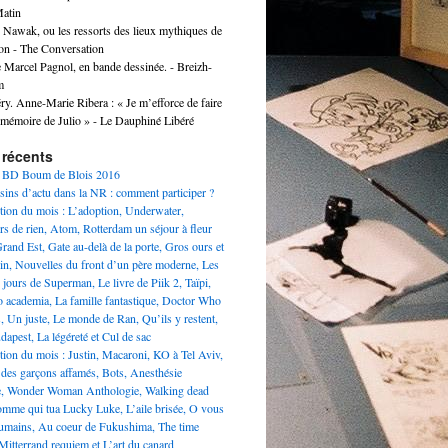
atin
r Nawak, ou les ressorts des lieux mythiques de
ion - The Conversation
e Marcel Pagnol, en bande dessinée. - Breizh-
m
y. Anne-Marie Ribera : « Je m’efforce de faire
a mémoire de Julio » - Le Dauphiné Libéré
 récents
l BD Boum de Blois 2016
sins d’actu dans la NR : comment participer ?
ction du mois : L’adoption, Underwater,
rs de rien, Atom, Rotterdam un séjour à fleur
rand Est, Gate au-delà de la porte, Gros ours et
pin, Nouvelles du front d’un père moderne, Les
 jours de Superman, Le livre de Piik 2, Taïpi,
 academia, La famille fantastique, Doctor Who
, Un juste, Le monde de Ran, Qu’ils y restent,
apest, La légéreté et Cul de sac
tion du mois : Justin, Macaroni, KO à Tel Aviv,
 des garçons affamés, Bots, Anesthésie
e, Wonder Woman Anthologie, Walking dead
omme qui tua Lucky Luke, L’aile brisée, O vous
humains, Au coeur de Fukushima, The time
Mitterrand requiem et L’art du canard