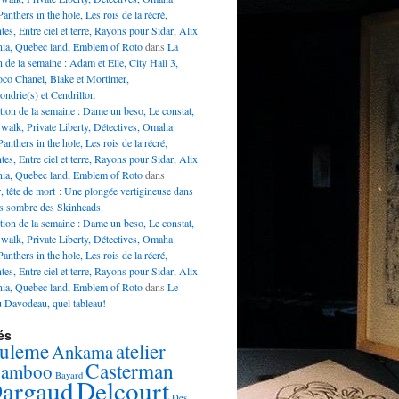
anthers in the hole, Les rois de la récré,
es, Entre ciel et terre, Rayons pour Sidar, Alix
nnia, Quebec land, Emblem of Roto
dans
La
n de la semaine : Adam et Elle, City Hall 3,
oco Chanel, Blake et Mortimer,
ndrie(s) et Cendrillon
tion de la semaine : Dame un beso, Le constat,
walk, Private Liberty, Détectives, Omaha
anthers in the hole, Les rois de la récré,
es, Entre ciel et terre, Rayons pour Sidar, Alix
nnia, Quebec land, Emblem of Roto
dans
, tête de mort : Une plongée vertigineuse dans
rs sombre des Skinheads.
tion de la semaine : Dame un beso, Le constat,
walk, Private Liberty, Détectives, Omaha
anthers in the hole, Les rois de la récré,
es, Entre ciel et terre, Rayons pour Sidar, Alix
nnia, Quebec land, Emblem of Roto
dans
Le
 Davodeau, quel tableau!
és
uleme
atelier
Ankama
Casterman
amboo
Bayard
argaud
Delcourt
Des