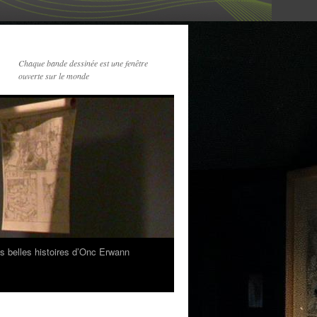
Chaque bande dessinée est une fenêtre
ouverte sur le monde
s belles histoires d’Onc Erwann