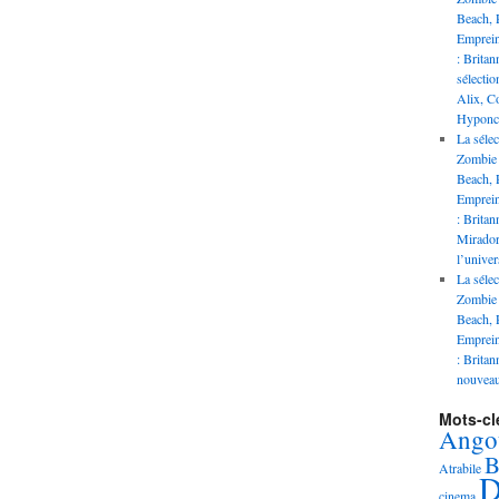
Beach, P
Empreint
: Brita
sélectio
Alix, C
Hyponco
La sélec
Zombie 
Beach, P
Empreint
: Brita
Mirador
l’unive
La sélec
Zombie 
Beach, P
Empreint
: Brita
nouveau
Mots-cl
Ango
B
Atrabile
D
cinema