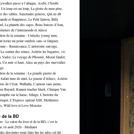
ywalker passe à l’attaque, Asebi, Choubi
 Un loup est un loup, La gloire de mon père,
r des sables, Sanctuaire genesis, Qui ne dit
nide et Happiness, Le Petit Spirou, Billy
rd, La planète des sages, Bons baisers d’Iran,
turiers de l’Intermonde et Akissi
ction de la semaine : Unlucky young men,
écrire un polar suédois sans se fatiguer,
ne – Renaissance, L’autoroute sauvage,
Le sentier des reines, Astérix les bagarres, 14-
k Vador, Le voyage de Phoenix, Mezzé falafel,
, Un mur si haut, Alice au pays des merveilles
age
tion de la semaine : La grande guerre de
 Safari lune de miel, Le joueur d’échecs, Astérix
rus de César, Walhalla, L’amour sans peine,
eur Bayard, Kamen teacher black, Clinique Van
empête sur le haras, Sillage, L’histoire du
ruqué, L’Express spécial XIII, Meilleures
s, Wild love et Love Monster
u de la BD
e : Le salon du livre et de la BD, c’est le
e 16 août 2026 - Medialot
es dessinées pour faire lire les ados cet été -