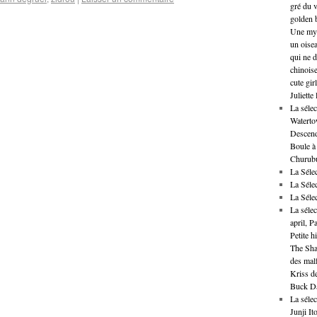
gré du v
golden 
Une mys
un oise
qui ne d
chinoise
cute gir
Juliette
La sélec
Waterto
Descend
Boule à 
Churubu
La Séle
La Séle
La Séle
La sélec
april, P
Petite h
The Shao
des malf
Kriss de
Buck Da
La sélec
Junji It