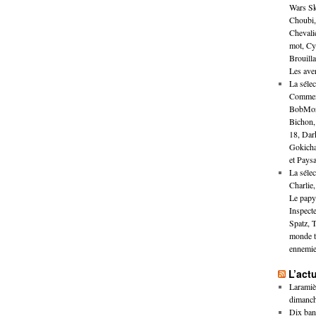
Wars Sk
Choubi,
Chevalie
mot, Cya
Brouilla
Les aven
La séle
Comment 
BobMora
Bichon, 
18, Dar
Gokicha
et Pays
La sélec
Charlie,
Le papy
Inspect
Spatz, T
monde t
ennemie
L’act
Laramièr
dimanch
Dix band