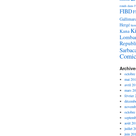
ronds dans l
FIBD
F
Gallimar
Hergé
hist
K
Kana
Lomba
Republ
Sarbac
Comic
Archive
octobre
mai 20
avril 20
mars 2
février
décemb
novemb
octobre
septemb
août 20
juillet 
juin 20