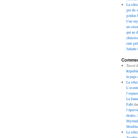
La sélec
gré du v
golden 
Une mys
un oise
qui ne d
chinoise
cute gir
Juliette
Comment
Tassel
d
Républi
la page 
La sélec
L’aventu
l’espace
La fanta
Fabl
da
l’éperv
étoiles,
Myrmido
Moebius 
La sélec
Zombie 