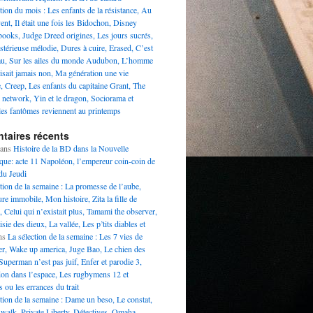
tion du mois : Les enfants de la résistance, Au
ent, Il était une fois les Bidochon, Disney
books, Judge Dreed origines, Les jours sucrés,
térieuse mélodie, Dures à cuire, Erased, C’est
au, Sur les ailes du monde Audubon, L’homme
isait jamais non, Ma génération une vie
, Creep, Les enfants du capitaine Grant, The
l network, Yin et le dragon, Sociorama et
 les fantômes reviennent au printemps
aires récents
ans
Histoire de la BD dans la Nouvelle
que: acte 11 Napoléon, l’empereur coin-coin de
du Jeudi
tion de la semaine : La promesse de l’aube,
re immobile, Mon histoire, Zita la fille de
, Celui qui n’existait plus, Tamami the observer,
isie des dieux, La vallée, Les p’tits diables et
ns
La sélection de la semaine : Les 7 vies de
ier, Wake up america, Juge Bao, Le chien des
 Superman n’est pas juif, Enfer et parodie 3,
n dans l’espace, Les rugbymens 12 et
ou les errances du trait
tion de la semaine : Dame un beso, Le constat,
walk, Private Liberty, Détectives, Omaha