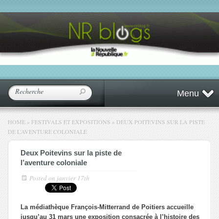
Menu
HOME
»
FESTIVALS ET EXPOSITIONS
»
DEUX POITEVINS SUR LA PISTE
DE L’AVENTURE COLONIALE
Deux Poitevins sur la piste de
l’aventure coloniale
Posted on
janvier 17th
La médiathèque François-Mitterrand de Poitiers accueille
jusqu’au 31 mars une exposition consacrée à l’histoire des