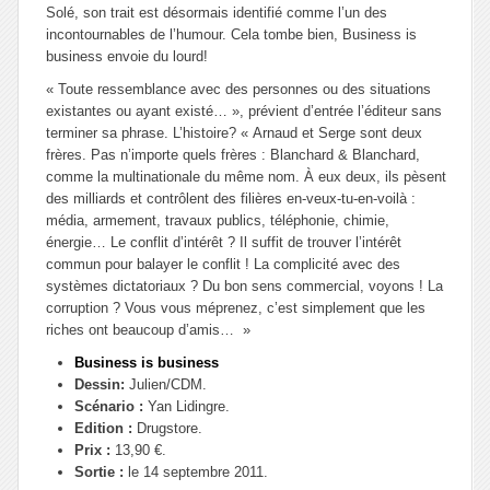
Solé, son trait est désormais identifié comme l’un des
incontournables de l’humour. Cela tombe bien,
Business is
business
envoie du lourd!
« Toute ressemblance avec des personnes ou des situations
existantes ou ayant existé… », prévient d’entrée l’éditeur sans
terminer sa phrase. L’histoire? « Arnaud et Serge sont deux
frères. Pas n’importe quels frères : Blanchard & Blanchard,
comme la multinationale du même nom. À eux deux, ils pèsent
des milliards et contrôlent des filières en-veux-tu-en-voilà :
média, armement, travaux publics, téléphonie, chimie,
énergie… Le conflit d’intérêt ? Il suffit de trouver l’intérêt
commun pour balayer le conflit ! La complicité avec des
systèmes dictatoriaux ? Du bon sens commercial, voyons ! La
corruption ? Vous vous méprenez, c’est simplement que les
riches ont beaucoup d’amis… »
Business is business
Dessin:
Julien/CDM.
Scénario :
Yan Lidingre.
Edition :
Drugstore.
Prix :
13,90 €.
Sortie :
le 14 septembre 2011.