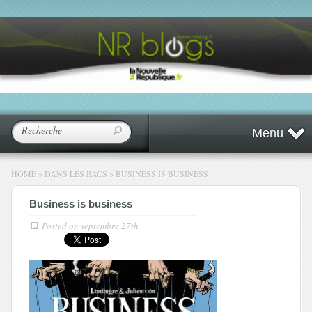
Menu
HOME
»
DANS LES BACS
»
BUSINESS IS BUSINESS
Business is business
Posted on
septembre 27th