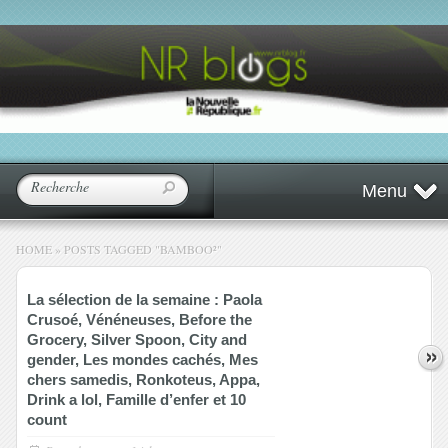
Menu
HOME
»
POSTS TAGGED
"
BAMBOO²"
La sélection de la semaine : Paola
Crusoé, Vénéneuses, Before the
Grocery, Silver Spoon, City and
gender, Les mondes cachés, Mes
chers samedis, Ronkoteus, Appa,
Drink a lol, Famille d’enfer et 10
count