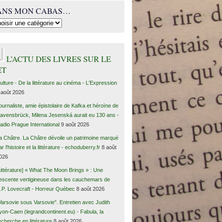
ANS MON CABAS…
L’ACTU DES LIVRES SUR LE
ET
ulture - De la littérature au cinéma - L'Expression
 août 2026
ournaliste, amie épistolaire de Kafka et héroïne de
avensbrück, Milena Jesenská aurait eu 130 ans -
adio Prague International
9 août 2026
a Châtre. La Châtre dévoile un patrimoine marqué
ar l'histoire et la littérature - echoduberry.fr
8 août
026
Littérature] « What The Moon Brings » : Une
escente vertigineuse dans les cauchemars de
.P. Lovecraft - Horreur Québec
8 août 2026
Varsovie sous Varsovie". Entretien avec Judith
yon-Caen (legrandcontinent.eu) - Fabula, la
echerche en littérature
8 août 2026