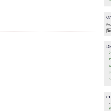
O
Rec
D
J
C
A
T
J
C
v
j