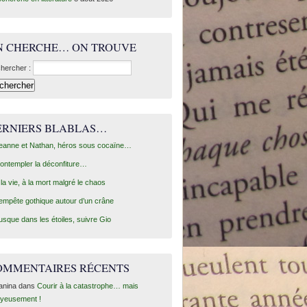
N CHERCHE… ON TROUVE
hercher :
ERNIERS BLABLAS…
eanne et Nathan, héros sous cocaïne…
ontempler la déconfiture…
 la vie, à la mort malgré le chaos
empête gothique autour d’un crâne
usque dans les étoiles, suivre Gio
OMMENTAIRES RÉCENTS
anina
dans
Courir à la catastrophe… mais
oyeusement !