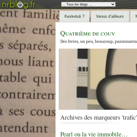
Kesketuli ?
Venus d’ailleurs
Quatrième de couv
Des livres, un peu, beaucoup, passionném
Archives des marqueurs 'trafic'
Pearl ou la vie immobile…