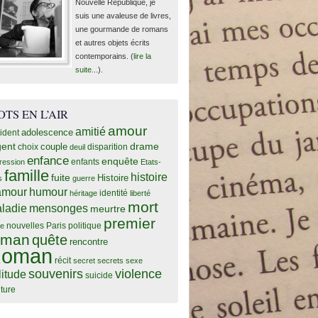
Nouvelle République, je
suis une avaleuse de livres,
une gourmande de romans
et autres objets écrits
contemporains. (
lire la
suite...
).
TS EN L’AIR
amour
amitié
adolescence
ident
gent
drame
couple
choix
disparition
deuil
enfance
enquête
enfants
ression
Etats-
famille
histoire
fuite
Histoire
s
guerre
humour
amour
identité
héritage
liberté
mort
mensonges
ladie
meurtre
premier
nouvelles
Paris
politique
e
oman
quête
rencontre
oman
récit
secret
secrets
sexe
souvenirs
violence
litude
suicide
iture