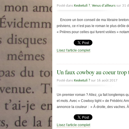
Posté dans
Kesketuli ?
,
Venus d'ailleurs
sur 31 
Encore un bon conseil de ma libraire breton
préviens, ce n’est pas le roman le plus drôle d
« Prières pour celles qui furent volées » nota
Lisez l'article complet
Un faux cowboy au coeur trop
Posté dans
Kesketuli ?
sur 16 août 2017
Un premier roman ? Allez, ça fait longtemps que
et mots. Avec « Cowboy light » de Frédéric Arn
annonce la couleur : » À droite, des vaches. 
Lisez l'article complet