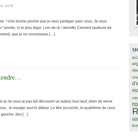
déc 2018
ne ! Une bonne pioche que je veux partager avec vous. Je vous
e l’année, ni le plus léger. Loin de là ! Jennifer Clement (auteure de
mment), que je ne connaissais […]
MO
acc
ar
dép
 tendre…
Uni
d'
ma
mèr
 je ne vous ai pas fait découvrir un auteur tout neuf, plein de verve
r
oux, le voyage vaut le détour. Le titre accroche, la quatrième de couv
R
À gauche, des […]
so
écr