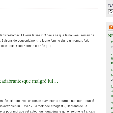
D
N
dans l’estomac. Et vous laisse K.O. Voilà ce que le nouveau roman de
Saisons de Louveplaine », la jeune femme signe un roman, fort,
C
lle le traite. Cloé Korman est née […]
9
J
R
R
L
p
acadabrantesque malgré lui…
2
[
d
H
 rentrée littéraire avec un roman d’aventures bourré d’humour… publié
"
ous avez bien lu… Avec « La méthode Arbogast », Bertrand de La
L
rte pour moi que cet auteur quinquagénaire qui enseigne le français
r