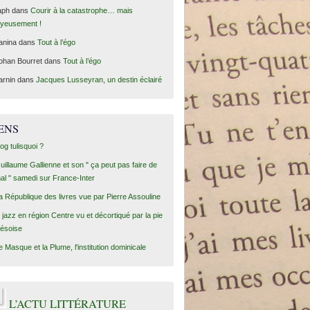
aph
dans
Courir à la catastrophe… mais
oyeusement !
anina
dans
Tout à l’égo
ohan Bourret
dans
Tout à l’égo
arnin
dans
Jacques Lusseyran, un destin éclairé
ENS
log tulisquoi ?
uillaume Gallienne et son " ça peut pas faire de
al " samedi sur France-Inter
a République des livres vue par Pierre Assouline
e jazz en région Centre vu et décortiqué par la pie
lésoise
e Masque et la Plume, l'institution dominicale
L’ACTU LITTÉRATURE