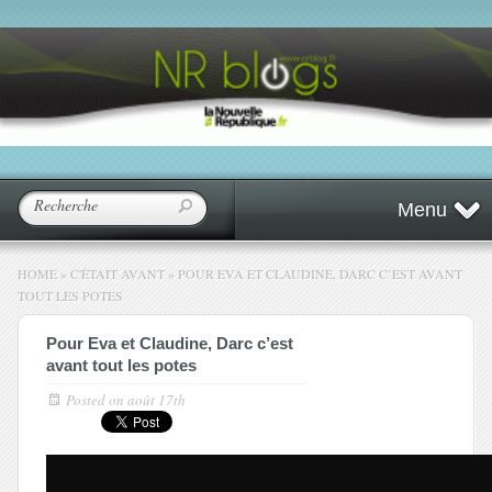
Menu
HOME
»
C'ÉTAIT AVANT
»
POUR EVA ET CLAUDINE, DARC C’EST AVANT
TOUT LES POTES
Pour Eva et Claudine, Darc c’est
avant tout les potes
Posted on
août 17th