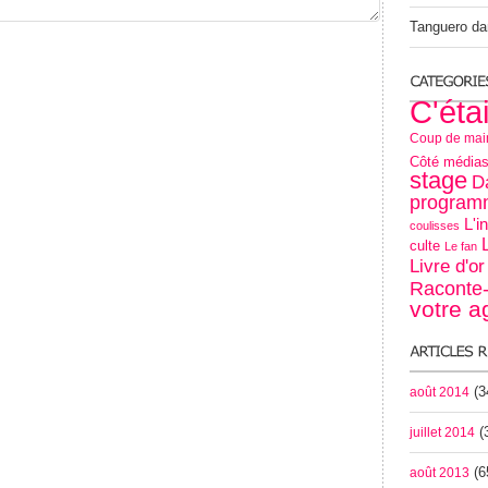
Tanguero
da
C'éta
Coup de mai
Côté média
stage
D
programm
L'i
coulisses
culte
Le fan
Livre d'o
Raconte-
votre 
(3
août 2014
(
juillet 2014
(6
août 2013