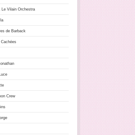
t Le Vilain Orchestra
la
res de Barback
 Cachées
Jonathan
Luce
tte
on Crew
ins
orge