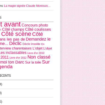
ns
La magie signée Claude Monlouis…
it avant
Concours photo
Côté coulisses
Côté champs
n
Côté scène
Côté
s
Demandez le
ans les pas de
Déclic
e...
Déclic insolite
En
nterview charentaises
L'objet
L'objet
Les inclassables
Livre d'or 2010
Non classé
r 2011
Livre d'or 2012
Sur
moi ton Darc
Sur la toile
agenda
4)
3)
5)