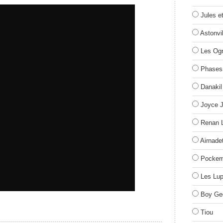
Jules e
Astonvil
Les Og
Phases
Danakil
Joyce 
Renan 
Airnade
Pockem
Les Lup
Boy Ge
Tiou