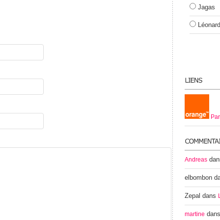
Jagas
Léonar
Par
da
Andreas
elbombon
d
Zepal
dans
dan
martine