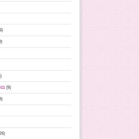
9)
3)
)
(9)
011
9)
26)