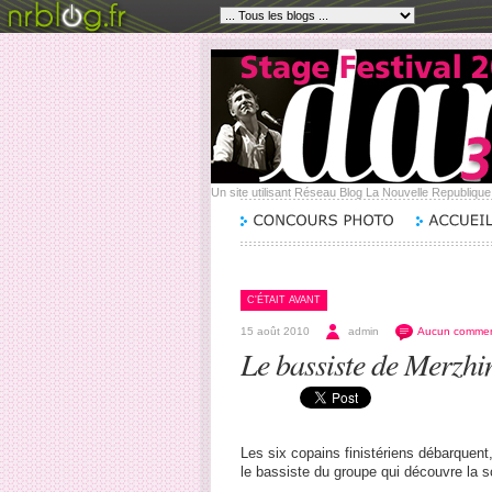
Un site utilisant Réseau Blog La Nouvelle Republiqu
C'ÉTAIT AVANT
15 août 2010
admin
Aucun commen
Le bassiste de Merzhi
Les six copains finistériens débarquent,
le bassiste du groupe qui découvre la 