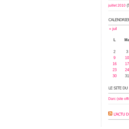
(
juillet 2010
« juil
L
M
2
3
9
10
16
17
23
24
30
31
Darc (site offi