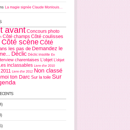
ns
La magie signée Claude Monlouis…
it avant
Concours photo
Côté coulisses
Côté champs
n
Côté scène
Côté
s
Demandez le
ans les pas de
Déclic
e...
Déclic insolite
En
nterview charentaises
L'objet
L'objet
Les inclassables
Livre d'or 2010
Non classé
r 2011
Livre d'or 2012
Sur
moi ton Darc
Sur la toile
agenda
4)
3)
5)