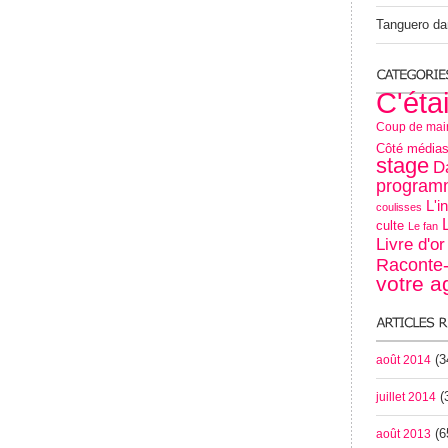
Tanguero
da
C'éta
Coup de mai
Côté média
stage
D
programm
L'i
coulisses
culte
Le fan
Livre d'o
Raconte-
votre 
(3
août 2014
(
juillet 2014
(6
août 2013