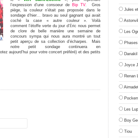
l’expression d’une consoeur de
Bip TV
. Gros
Jules e
piège, la couleur n’était pas proposée dans le
sondage d’hier… bravo au seul gagnant qui avait
coché la case « autre couleur ». Voilà
Astonvil
comment l’étoffe verte du jour d’
É
ric nous permet
de clore de belle manière une semaine de
Les Og
concours sympa qui nous aura montré un tout
petit aperçu de sa collection d’écharpes. Mais
Phases
notre petit sondage continuera en
tez aujourd’hui pour votre concert préféré) et des petits
Danakil
Joyce 
Renan 
Airnade
Pockem
Les Lup
Boy Ge
Tiou