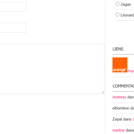
Jagas
Léonar
Par
da
Andreas
elbombon
d
Zepal
dans
dan
martine