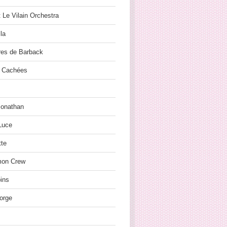
t Le Vilain Orchestra
la
res de Barback
 Cachées
Jonathan
Luce
tte
on Crew
ins
orge