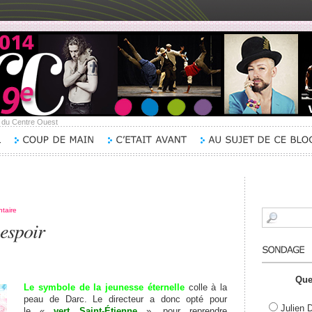
e du Centre Ouest
taire
 espoir
Que
Le symbole de la jeunesse éternelle
colle à la
peau de Darc. Le directeur a donc opté pour
Julien 
le «
vert Saint-Étienne
», pour reprendre