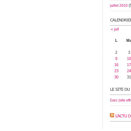
(
juillet 2010
« juil
L
M
2
3
9
10
16
17
23
24
30
31
Darc (site offi