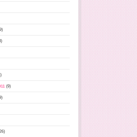
9)
3)
)
(9)
011
9)
26)