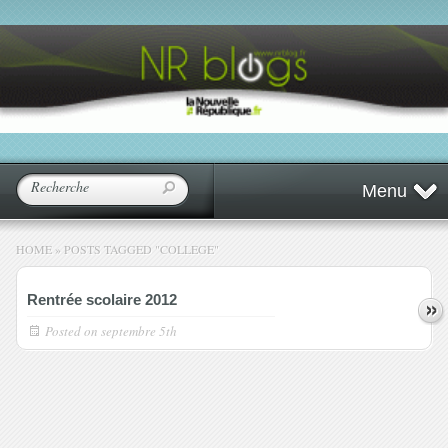
Menu
HOME
»
POSTS TAGGED
"
COLLEGE"
Rentrée scolaire 2012
Posted on
septembre 5th