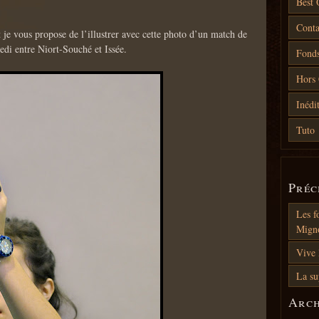
Best 
Conta
t je vous propose de l’illustrer avec cette photo d’un match de
edi entre Niort-Souché et Issée.
Fonds
Hors 
Inédi
Tuto
Pré
Les f
Mign
Vive 
La su
Arc