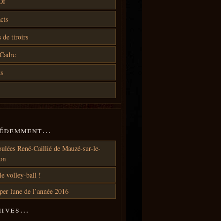
Of
cts
 de tiroirs
Cadre
ts
cédemment…
oulées René-Caillié de Mauzé-sur-le-
on
le volley-ball !
per lune de l’année 2016
hives…