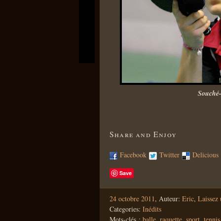
Souché
Share and Enjoy
Facebook
Twitter
Delicious
Save
24 octobre 2011
,
Auteur:
Eric
,
Laissez
Categories:
Inédits
Mots-clés :
balle
,
raquette
,
sport
,
tennis