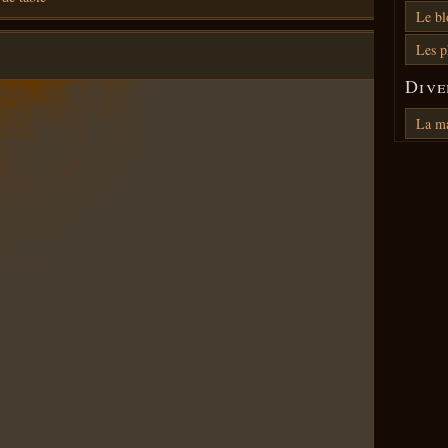
Le bl
Les p
Dive
La m