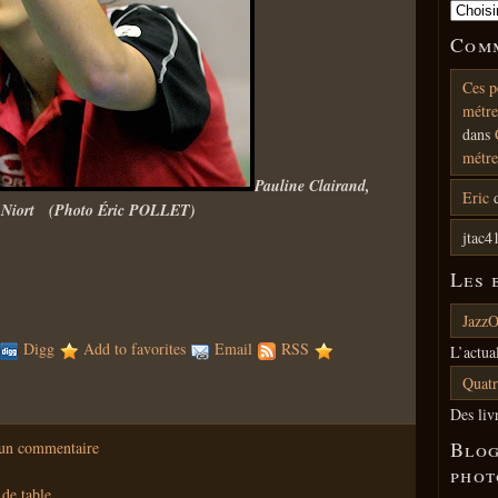
Comm
Ces p
métre
dans
métre
Pauline Clairand,
Eric
-Niort
(Photo Éric POLLET)
jtac4
Les 
JazzO
Digg
Add to favorites
Email
RSS
L’actua
Quatr
Des liv
Blog
 un commentaire
phot
 de table