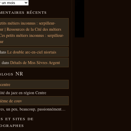
entaires récents
etits métiers inconnus : serpilleur-
ur | Ressources de la Cité des métiers
Ces petits métiers inconnus : serpilleur-
ur
dans
Le double arc-en-ciel niortais
1
dans
Détails de Miss Sèvres Argent
blogs NR
centre
lité du jazz en région Centre
ième de couv
res, un peu, beaucoup, passionnément…
s et sites de
ographes