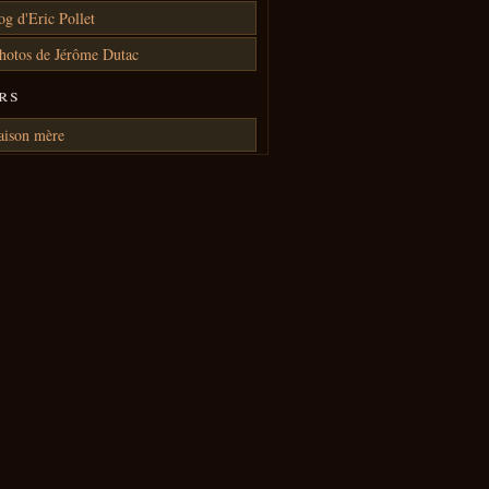
og d'Eric Pollet
hotos de Jérôme Dutac
rs
aison mère