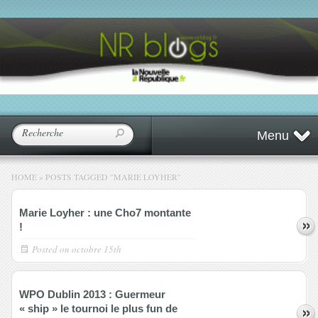
Menu
HOME
»
POSTS TAGGED
"
MARIE LOYHER"
Marie Loyher : une Cho7 montante
!
Posted on
octobre 15th
WPO Dublin 2013 : Guermeur
« ship » le tournoi le plus fun de